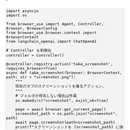
import asyncio

import os

from browser_use import Agent, Controller, 
Browser, BrowserConfig

from browser_use.browser.context import 
BrowserContext

from langchain_openai import ChatOpenAI

# Controller を初期化

controller = Controller()

@controller.registry.action('take_screenshot', 
requires_browser=True)

async def take_screenshot(browser: BrowserContext, 
path: str = "screenshot.png"):

    """

    現在のタブのスクリーンショットを撮るアクション。

    """

    # フォルダが存在しない場合は作成

    os.makedirs("screenshot", exist_ok=True)

    page = await browser.get_current_page()

    screenshot_path = os.path.join("screenshot", 
path)

    await page.screenshot(path=screenshot_path)

    print(f"スクリーンショットを {screenshot_path} に保