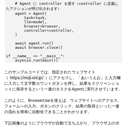
    # Agent に controller を渡す（controller に定義し
たアクションが呼び出されます）

    agent = Agent(

        task=task,

        llm=model,

        browser=browser,

        controller=controller,

    )

    await agent.run()

    await browser.close()

if __name__ == "__main__":

    asyncio.run(main())
このサンプルコードでは、指定されたウェブサイト
（
https://moji.onl.jp/
）にアクセスし、「あいうえお」と入力欄
に入力して文字数カウントボタンを押し、結果をスクリーンショ
ットに保存するという一連のタスクをAgentに実行させています。
このように、BrowserUseを使えば、ウェブサイトへのアクセス、
フォームへの入力、ボタンのクリック、結果の取得といった一連
の流れを簡単に自動化できることがわかります。
下記画像のようにブラウザが自動で立ち上がり、ブラウザ上のボ