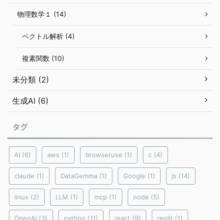
物理数学１ (14)
ベクトル解析 (4)
複素関数 (10)
未分類 (2)
生成AI (6)
タグ
AI
(6)
aws
(1)
browseruse
(1)
c
(4)
claude
(1)
DataGemma
(1)
Google
(1)
js
(14)
linux
(2)
LLM
(1)
mcp
(1)
node
(5)
OpenAI
(3)
python
(11)
react
(9)
replit
(1)