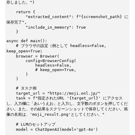
存しました。")

    return {

        "extracted_content": f"{screenshot_path} に
保存完了",

        "include_in_memory": True

    }

async def main():

    # ブラウザの設定（例として headless=False, 
keep_open=True）

    browser = Browser(

        config=BrowserConfig(

            headless=False,

            # keep_open=True,

        )

    )

    # タスク例

    target_url = "https://moji.onl.jp/"

    task = f"指定されたURL '{target_url}' にアクセス
し、入力欄に「あいうえお」と入力し、文字数のボタンを押してくだ
さい。また、その結果をスクリーンショットで保存してください。画
像の名前は、'moji_result.png'としてください。"

    # LLMのセットアップ

    model = ChatOpenAI(model='gpt-4o')
