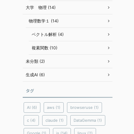
大学 物理 (14)
物理数学１ (14)
ベクトル解析 (4)
複素関数 (10)
未分類 (2)
生成AI (6)
タグ
AI
(6)
aws
(1)
browseruse
(1)
c
(4)
claude
(1)
DataGemma
(1)
Google
(1)
js
(14)
linux
(2)