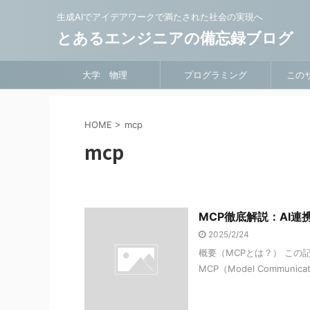
生成AIでアイデアワークで満たされた社会の実現へ
とあるエンジニアの備忘録ブログ
大学 物理
プログラミング
この
HOME
>
mcp
mcp
MCP徹底解説：AI
2025/2/24
概要（MCPとは？） この
MCP（Model Communic