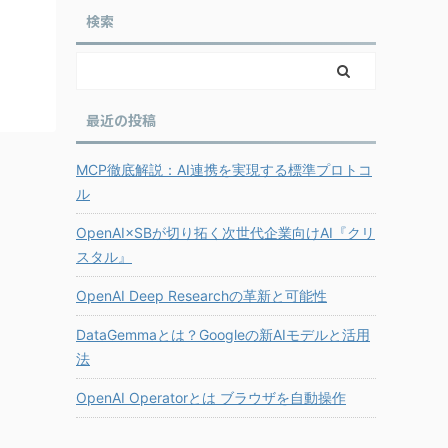
検索
最近の投稿
MCP徹底解説：AI連携を実現する標準プロトコ
ル
OpenAI×SBが切り拓く次世代企業向けAI『クリ
スタル』
OpenAI Deep Researchの革新と可能性
DataGemmaとは？Googleの新AIモデルと活用
法
OpenAI Operatorとは ブラウザを自動操作