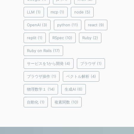
LLM
(1)
mcp
(1)
node
(5)
OpenAI
(3)
python
(11)
react
(9)
replit
(1)
RSpec
(10)
Ruby
(2)
Ruby on Rails
(17)
サービスを1から開発
(4)
ブラウザ
(1)
ブラウザ操作
(1)
ベクトル解析
(4)
物理数学１
(14)
生成AI
(6)
自動化
(1)
複素関数
(10)