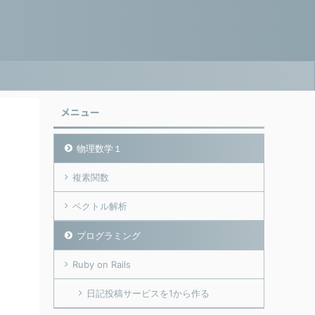
メニュー
物理数学１
複素関数
ベクトル解析
プログラミング
Ruby on Rails
日記投稿サービスを1から作る