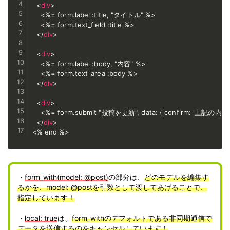
<
div
>
    <%= form.label :title, "タイトル" %>

    <%= form.text_field :title %>

</
div
>
<
div
>
    <%= form.label :body, "内容" %>

    <%= form.text_area :body %>   

</
div
>
<
div
>
    <%= form.submit "投稿を更新", data: { confirm:
</
div
>
<% end %>
・
form_with(model: @post)
の部分は、
どのモデルを編集す
るかを、model: @postを引数として渡してあげることで、
指定しています！
・
local: true
は、
form_withのデフォルトである非同期通信で
データを送信するのをキャンセルしています！