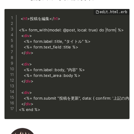
<
h1
>
投稿を編集
</
h1
>
<%= form_with(model: @post, local: true) do |form| %>

<
div
>
    <%= form.label :title, "タイトル" %>

    <%= form.text_field :title %>

</
div
>
<
div
>
    <%= form.label :body, "内容" %>

    <%= form.text_area :body %>   

</
div
>
<
div
>
    <%= form.submit "投稿を更新", data: { confirm:
</
div
>
<% end %>