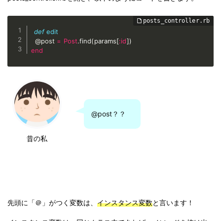
def
edit
@post
=
Post
.
find
(
params
[
:id
]
)
end
@post？？
昔の私
先頭に「＠」がつく変数は、
インスタンス変数
と言います！