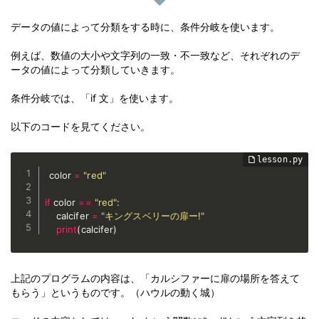
データの値によって分類をする時に、条件分岐を使います。
例えば、数値の大小や文字列の一致・不一致など、それぞれのデ
ータの値によって分類していきます。
条件分岐では、「if 文」を使います。
以下のコードを見てください。
color 
=
"red"
if
 color 
==
"red"
:
    calcifer 
=
"キングスベリーの扉ー!"
print
(
calcifer
)
上記のプログラムの内容は、「カルシファーに扉の場所を答えて
もらう」というものです。（ハウルの動く城）