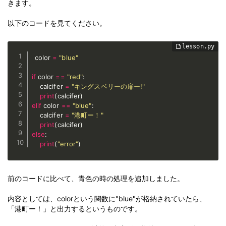
きます。
以下のコードを見てください。
color 
=
"blue"
if
 color 
==
"red"
:
    calcifer 
=
"キングスベリーの扉ー!"
print
(
calcifer
)
elif
 color 
==
"blue"
:
    calcifer 
=
"港町ー！"
print
(
calcifer
)
else
:
print
(
"error"
)
前のコードに比べて、青色の時の処理を追加しました。
内容としては、colorという関数に"blue"が格納されていたら、
「港町ー！」と出力するというものです。