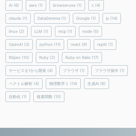
AI
(6)
aws
(1)
browseruse
(1)
c
(4)
claude
(1)
DataGemma
(1)
Google
(1)
js
(14)
linux
(2)
LLM
(1)
mcp
(1)
node
(5)
OpenAI
(3)
python
(11)
react
(9)
replit
(1)
RSpec
(10)
Ruby
(2)
Ruby on Rails
(17)
サービスを1から開発
(4)
ブラウザ
(1)
ブラウザ操作
(1)
ベクトル解析
(4)
物理数学１
(14)
生成AI
(6)
自動化
(1)
複素関数
(10)